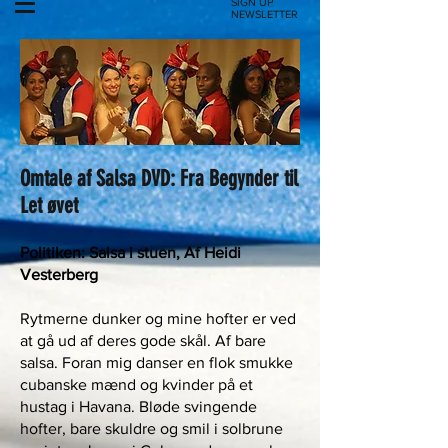
SIGN UP
NEWSLETTER
Omtale af Salsa DVD: Fra Begynder til
Let øvet
Politiken: Salsa i stuen, Af Heidi
Vesterberg
Rytmerne dunker og mine hofter er ved
at gå ud af deres gode skål. Af bare
salsa. Foran mig danser en flok smukke
cubanske mænd og kvinder på et
hustag i Havana. Bløde svingende
hofter, bare skuldre og smil i solbrune