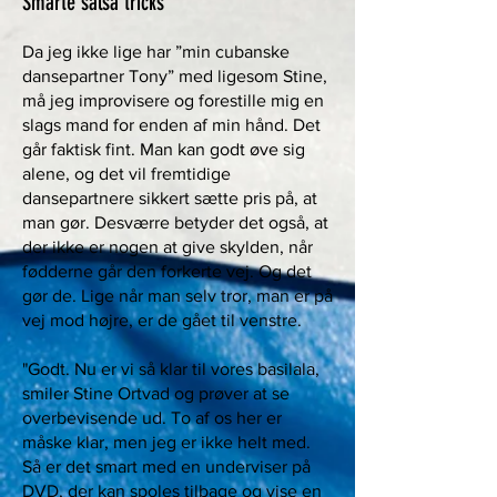
Smarte salsa tricks
Da jeg ikke lige har ”min cubanske
dansepartner Tony” med ligesom Stine,
må jeg improvisere og forestille mig en
slags mand for enden af min hånd. Det
går faktisk fint. Man kan godt øve sig
alene, og det vil fremtidige
dansepartnere sikkert sætte pris på, at
man gør. Desværre betyder det også, at
der ikke er nogen at give skylden, når
fødderne går den forkerte vej. Og det
gør de. Lige når man selv tror, man er på
vej mod højre, er de gået til venstre.
"Godt. Nu er vi så klar til vores basilala,
smiler Stine Ortvad og prøver at se
overbevisende ud. To af os her er
måske klar, men jeg er ikke helt med.
Så er det smart med en underviser på
DVD, der kan spoles tilbage og vise en