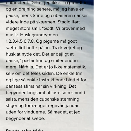
naturtalent. Det er jeg ikke. To grundtrin
og en drejning senere, må jeg have en
pause, mens Stine og cubaneren danser
videre inde på skærmen. Stadig iført
meget store smil. "Godt. Vi prøver med
musik. Husk grundrytmen
1,2,3,4,5,6,7,8. Og pigerne må godt
sætte lidt hofte på nu. Træk vejret og
husk at nyde det. Det er dejligt at
danse,” påstår hun og smiler endnu
mere. Nårh ja. Det er jo ikke matematik,
selv om det føles sådan. De enkle trin
og lige så enkle instruktioner blottet for
dansesalsfims har sin virkning. Det
begynder langsomt at køre som smurt i
salsa, mens den cubanske stemning
stiger og fortrænger regnvåd januar
uden for vinduerne. Så meget, at jeg
begynder at svede.