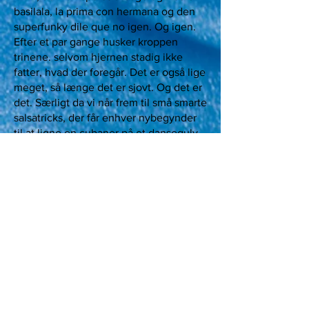
basilala, la prima con hermana og den
superfunky dile que no igen. Og igen.
Efter et par gange husker kroppen
trinene. selvom hjernen stadig ikke
fatter, hvad der foregår. Det er også lige
meget, så længe det er sjovt. Og det er
det. Særligt da vi når frem til små smarte
salsatricks, der får enhver nybegynder
til at ligne en cubaner på et dansegulv.
50 minutter inde i undervisningen må
jeg have en pause. De andre danser
videre og er pludselig ude i mere
komplicerede drejninger, der ikke helt
er kompatible med min version. Her
ville det da være rart, hvis Stine eller
hendes cubanske dansepartner Tony
kunne træde ud af skærmen og give en
hjælpende hånd. Og hofte. Det kan de
ikke. Til gengæld er der ikke mange
dansepartnere, der finder sig i at blive