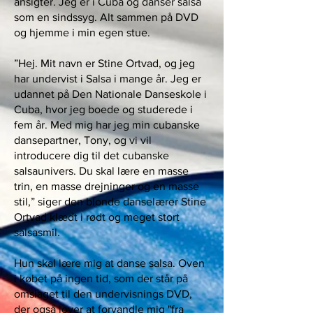
ansigter. Jeg er i Cuba og danser salsa
som en sindssyg. Alt sammen på DVD
og hjemme i min egen stue.
”Hej. Mit navn er Stine Ortvad, og jeg
har undervist i Salsa i mange år. Jeg er
udannet på Den Nationale Danseskole i
Cuba, hvor jeg boede og studerede i
fem år. Med mig har jeg min cubanske
dansepartner, Tony, og vi vil
introducere dig til det cubanske
salsaunivers. Du skal lære en masse
trin, en masse drejninger og en masse
stil,” siger den blonde danselærer Stine
Ortvad klædt i rødt og meget stort
salsasmil.
Hun skal lære mig at danse salsa. Oven
i købet på ingen tid, som der står på
omslaget til den undervisnings DVD,
der også lover at forvandle mig "fra