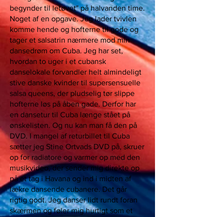
begynder til letøvet" på halvanden time.
Noget af en opgave. Jeg lader tvivlen
komme hende og hofterne til gode og
tager et salsatrin nærmere mod min
dansedrøm om Cuba. Jeg har set,
hvordan to uger i et cubansk
danselokale forvandler helt almindeligt
stive danske kvinder til supersensuelle
salsa queens, der pludselig tør slippe
hofterne løs på åben gade. Derfor har
en dansetur til Cuba længe stået på
ønskelisten. Og nu kan man få den på
DVD. I mangel af returbillet til Cuba
sætter jeg Stine Ortvads DVD på, skruer
op for radiatore og varmer op med den
musikvideo, der sender mig direkte op
på et tag i Havana og ind i midten af
lækre dansende cubanere. Det går
rigtig godt. Jeg danser lidt rundt foran
skærmen og føler mig hurtigt som et