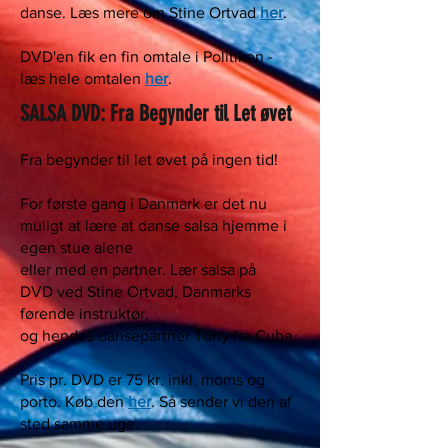
danse. Læs mere om Stine Ortvad
her
.
DVD'en fik en fin omtale i Politiken -
læs hele omtalen
her
.
SALSA DVD: Fra Begynder til Let øvet
Fra begynder til let øvet på ingen tid!
For første gang i Danmark er det nu
muligt at lære at danse salsa hjemme i
egen stue alene
eller med en partner. Lær salsa på
DVD ved Stine Ortvad, Danmarks
førende instruktør,
og hendes dansepartner Tony fra Cuba.
Pris pr. DVD er 75 kr. inkl. moms og
porto. Køb den
her
. Så sender vi den af
sted samme uge.