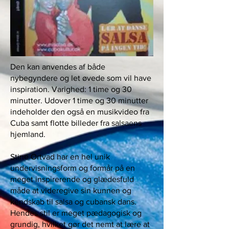
Den kan anvendes af både
nybegyndere og let øvede som vil have
inspiration. Varighed: 1 time og 30
minutter. Udover 1 time og 30 minutter
indeholder den også en musikvideo fra
Cuba samt flotte billeder fra salsaens
hjemland.
Stine Ortvad har en hel unik
undervisningsform og formår på en
meget inspirerende og glædesfuld
måde at videregive sin kunnen og
kendskab til salsa og cubansk dans.
Hendes stil er meget pædagogisk og
grundig, hvilket gør det nemt at lære at