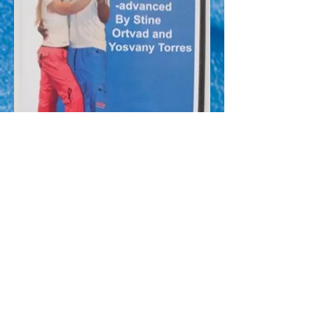
Køb en Salsa CD
Salsa CD. Jorge Codero & Los Gran Daneses
Den indeholder både SALSA, TIMBA, SON,
CHA CHA CHA.
En fantastisk CD, der er velegnet at danse til,
for både begyndere og øvede.