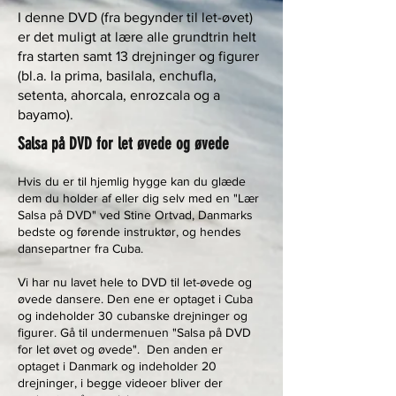
I denne DVD (fra begynder til let-øvet)
er det muligt at lære alle grundtrin helt
fra starten samt 13 drejninger og figurer
(bl.a. la prima, basilala, enchufla,
setenta, ahorcala, enrozcala og a
bayamo).
Salsa på DVD for let øvede og øvede
Hvis du er til hjemlig hygge kan du glæde
dem du holder af eller dig selv med en "Lær
Salsa på DVD" ved Stine Ortvad, Danmarks
bedste og førende instruktør, og hendes
dansepartner fra Cuba.
Vi har nu lavet hele to DVD til let-øvede og
øvede dansere. Den ene er optaget i Cuba
og indeholder 30 cubanske drejninger og
figurer. Gå til undermenuen "Salsa på DVD
for let øvet og øvede". Den anden er
optaget i Danmark og indeholder 20
drejninger, i begge videoer bliver der