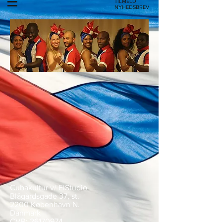
TILMELD
NYHEDSBREV
Cubakultur v/ ElStudio
Blågårdsgade 37, st.
2200 København N.
Danmark
CVR:
26170974